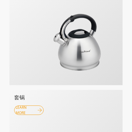
套锅
LEARN
MORE